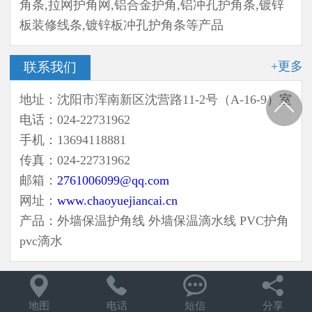
角条,拉网护角网,铝合金护角,铝冲孔护角条,镀锌
板装修线条,镀锌板冲孔护角条等产品
+更多
联系我们
地址：沈阳市浑南新区沈营路11-2号（A-16-9）室
电话：024-22731962
手机：13694118881
传真：024-22731962
邮箱：
2761006099@qq.com
网址：
www.chaoyuejiancai.cn
产品：外墙保温护角线 外墙保温滴水线 PVC护角
pvc滴水




地图
电话
短信
分享