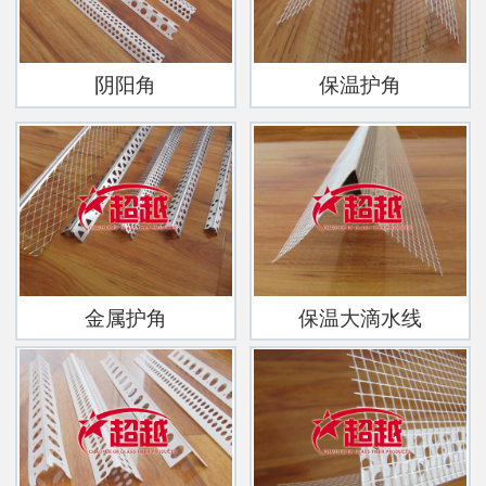
阴阳角
保温护角
金属护角
保温大滴水线