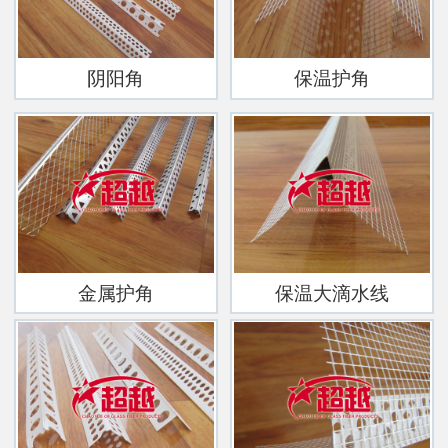
阴阳角
保温护角
金属护角
保温大滴水线