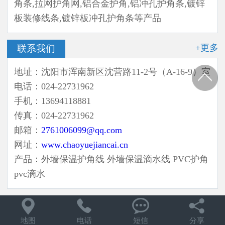
角条,拉网护角网,铝合金护角,铝冲孔护角条,镀锌
板装修线条,镀锌板冲孔护角条等产品
+更多
联系我们
地址：沈阳市浑南新区沈营路11-2号（A-16-9）室
电话：024-22731962
手机：13694118881
传真：024-22731962
邮箱：
2761006099@qq.com
网址：
www.chaoyuejiancai.cn
产品：外墙保温护角线 外墙保温滴水线 PVC护角
pvc滴水




地图
电话
短信
分享