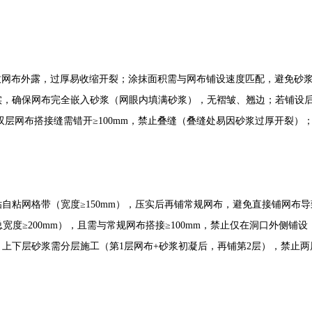
易导致网布外露，过厚易收缩开裂；涂抹面积需与网布铺设速度匹配，避免砂
压实，确保网布完全嵌入砂浆（网眼内填满砂浆），无褶皱、翘边；若铺设
mm，双层网布搭接缝需错开≥100mm，禁止叠缝（叠缝处易因砂浆过厚开裂
贴自粘网格带（宽度≥150mm），压实后再铺常规网布，避免直接铺网布
总宽度≥200mm），且需与常规网布搭接≥100mm，禁止仅在洞口外侧铺
，上下层砂浆需分层施工（第1层网布+砂浆初凝后，再铺第2层），禁止