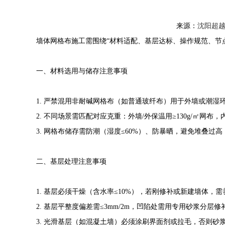
来源：
沈阳超
墙体网格布施工需围绕“材料适配、基层达标、操作规范、节
一、材料选用与储存注意事项
1. 严禁混用非耐碱网格布（如普通玻纤布）用于外墙或潮湿
2. 不同场景需匹配对应克重：外墙/外保温用≥130g/㎡网布，
3. 网格布储存需防潮（湿度≤60%）、防暴晒，避免堆叠过
二、基层处理注意事项
1. 基层必须干燥（含水率≤10%），若刚修补或新建墙体，
2. 基层平整度偏差需≤3mm/2m，凹陷处需用专用砂浆分
3. 光滑基层（如混凝土墙）必须涂刷界面剂或拉毛，否则