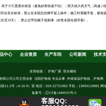
失效，高于35℃需洒水保湿（避免砂浆快速干结）；雨天或大风天气（风速
设需符合安全标准，禁止在未固定的脚手架上操作；施工时需戴手套，避免
时延长至10天），禁止过早刮腻子或刷漆（砂浆未固化易开裂）。
品中心
企业资质
生产车间
公司新闻
技术
友情链接：
护角厂家
双头螺栓
有限公司公司主营业务
专业从事
、护角网
沈阳护角线
外墙保温护角线
号（A-16-9）室 电话：024-22731962 手机：13694118881 网址：www
备案号：辽ICP备14008103号-6
客服QQ: