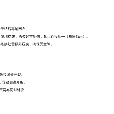
浆干结后再铺网布。
后发现褶皱，需掀起重新铺，禁止直接压平（易留隐患）。
）；搭接处需额外压实，确保无空隙。
导致接缝处开裂。
设，导致侧边开裂。
两层网布同时铺设。