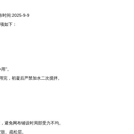
发布时间:2025-9-9
事项如下：
小用”。
时内用完，初凝后严禁加水二次搅拌。
平整，避免网布铺设时局部受力不均。
空鼓、疏松层。