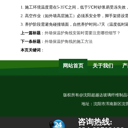
1. 施工环境温度需在5-35℃之间，低于5℃时砂浆易受冻
2. 高空作业（如外墙高层施工）必须系安全带，脚手架搭
3. 养护阶段需避免碰撞墙面，自然养护时间≥7天（温度低
上一篇标题
：
外墙保温护角线安装时需要注意哪些细节？
下一条标题
：
外墙保温护角线的施工方法
本页关键词
：
网站首页
关于我们
产
版权所有@沈阳超越达玻璃纤维制品
地址：沈阳市浑南新区沈营路11-2
咨询热线: