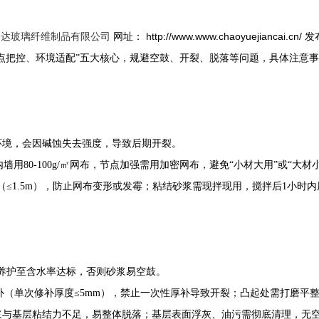
网址： http://www.www.chaoyuejiancai.cn/ 
越达玻璃纤维制品有限公司
点把控、环境适配”五大核心，规避空鼓、开裂、脱落等问题，具体注意
环境，会因碱蚀失去强度，导致后期开裂。
内墙用80-100g/㎡网布，节点加强需用加密网布，避免“小材大用”或“大材
高（≤1.5m），防止网布变形或发霉；粘结砂浆需现拌现用，搅拌后1小
需养护至含水率达标，否则砂浆易空鼓。
层修补（单次修补厚度≤5mm），禁止一次性厚补导致开裂；凸起处需打磨
砂浆与基层粘结力不足，易整体脱落；基层表面浮灰、油污需彻底清理，无