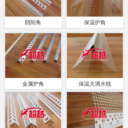
阴阳角
保温护角
金属护角
保温大滴水线