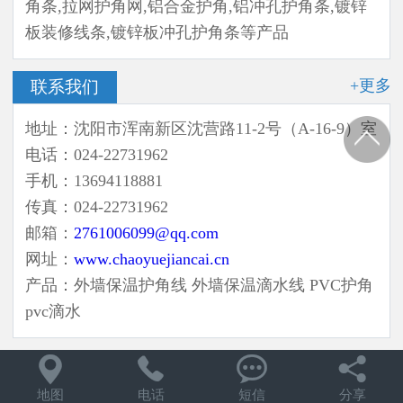
角条,拉网护角网,铝合金护角,铝冲孔护角条,镀锌
板装修线条,镀锌板冲孔护角条等产品
+更多
联系我们
地址：沈阳市浑南新区沈营路11-2号（A-16-9）室
电话：024-22731962
手机：13694118881
传真：024-22731962
邮箱：
2761006099@qq.com
网址：
www.chaoyuejiancai.cn
产品：外墙保温护角线 外墙保温滴水线 PVC护角
pvc滴水




地图
电话
短信
分享