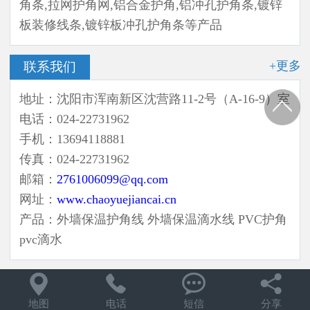
角条,拉网护角网,铝合金护角,铝冲孔护角条,镀锌
板装修线条,镀锌板冲孔护角条等产品
+更多
联系我们
地址：沈阳市浑南新区沈营路11-2号（A-16-9）室
电话：024-22731962
手机：13694118881
传真：024-22731962
邮箱：
2761006099@qq.com
网址：
www.chaoyuejiancai.cn
产品：外墙保温护角线 外墙保温滴水线 PVC护角
pvc滴水




地图
电话
短信
分享