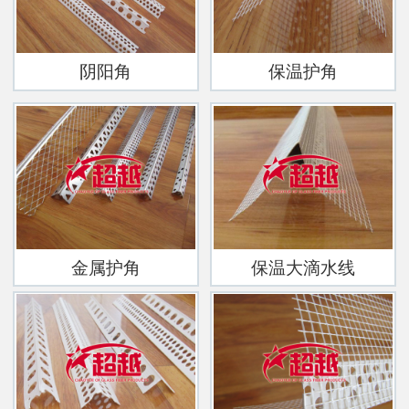
阴阳角
保温护角
金属护角
保温大滴水线