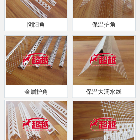
阴阳角
保温护角
金属护角
保温大滴水线