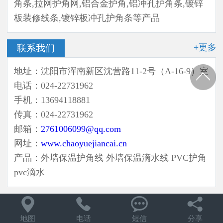
角条,拉网护角网,铝合金护角,铝冲孔护角条,镀锌
板装修线条,镀锌板冲孔护角条等产品
+更多
联系我们
地址：沈阳市浑南新区沈营路11-2号（A-16-9）室
电话：024-22731962
手机：13694118881
传真：024-22731962
邮箱：
2761006099@qq.com
网址：
www.chaoyuejiancai.cn
产品：外墙保温护角线 外墙保温滴水线 PVC护角
pvc滴水




地图
电话
短信
分享